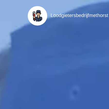
Loodgietersbedrijfmethorst