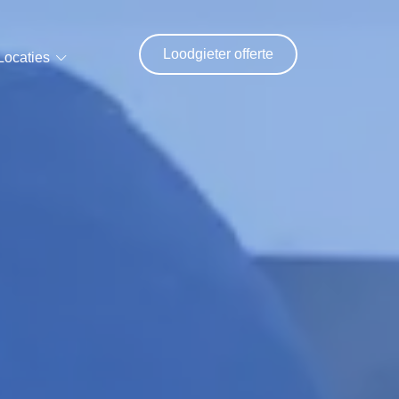
Loodgieter offerte
Locaties