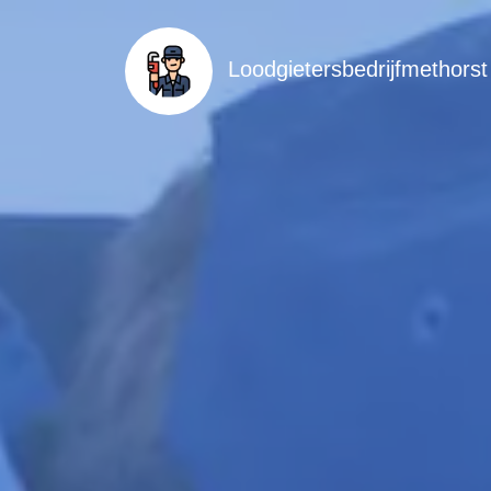
Loodgietersbedrijfmethorst