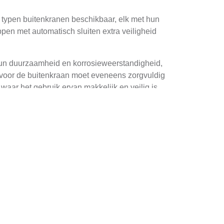
de typen buitenkranen beschikbaar, elk met hun
pen met automatisch sluiten extra veiligheid
hun duurzaamheid en korrosieweerstandigheid,
e voor de buitenkraan moet eveneens zorgvuldig
aar het gebruik ervan makkelijk en veilig is.
oorkomen dat lekkages en andere problemen
en, pijpen, flexibele slangen, boorspullen en
 Dit kan worden gecontroleerd door gebruik te
 veilig is vastgesteld, kan met het graven