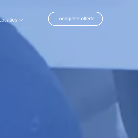
Loodgieter offerte
Locaties