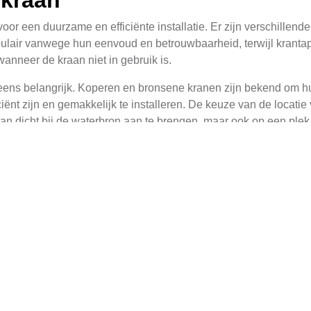
nkraan
voor een duurzame en efficiënte installatie. Er zijn verschillen
ulair vanwege hun eenvoud en betrouwbaarheid, terwijl krantap
anneer de kraan niet in gebruik is.
eens belangrijk. Koperen en bronsene kranen zijn bekend om 
iënt zijn en gemakkelijk te installeren. De keuze van de locati
dicht bij de waterbron aan te brengen, maar ook op een plek w
 Buitenkranen
antal stappen die zorgvuldig uitgevoerd moeten worden om te v
egen van de juiste materialen en gereedschappen. Dit omvat kran
jk om te weten waar zich alle ondergrondse leidingen bevinden.
chikbaar is bij de gemeente Nieuw-Lekkerland. Nadat de locatie
ereikt voor het aanbrengen van de krantap.
tie