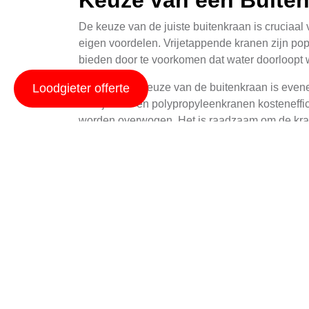
Keuze van een Buite
De keuze van de juiste buitenkraan is cruciaal 
eigen voordelen. Vrijetappende kranen zijn pop
bieden door te voorkomen dat water doorloopt w
Loodgieter offerte
De materiaalkeuze van de buitenkraan is even
terwijl PVC en polypropyleenkranen kosteneffic
worden overwogen. Het is raadzaam om de kraan 
Installatieproces van
De installatie van buitenkranen vereist een a
optreden. Het eerste wat nodig is, is het verkr
een waterpomp.
Voordat men begint met graven, is het belangri
maken van de dienstverlenerskaart die vaak bes
worden begonnen totdat men de juiste diepte b
Onderhoud en Repara