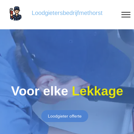
Loodgietersbedrijfmethorst
Voor elke
Lekkage
Loodgieter offerte