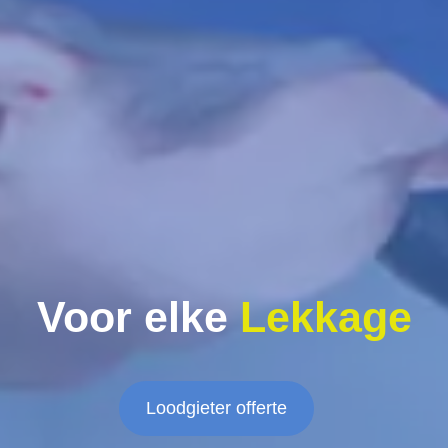
Voor elke
Lekkage
Loodgieter offerte