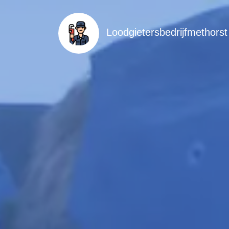
Loodgietersbedrijfmethorst