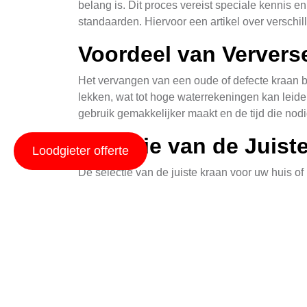
belang is. Dit proces vereist speciale kennis e
standaarden. Hiervoor een artikel over versch
Voordeel van Ververs
Het vervangen van een oude of defecte kraan bi
lekken, wat tot hoge waterrekeningen kan leid
gebruik gemakkelijker maakt en de tijd die nodi
Selectie van de Juist
Loodgieter offerte
De selectie van de juiste kraan voor uw huis of
keukenkranen, badkamerkranen of buitenkranen. 
kiezen die duurzaam en geschikt zijn voor uw 
Professionele Dienst
Het verversen van een kraan door een professio
installateur kan problemen snel identificeren 
advies geven over de beste opties voor uw speci