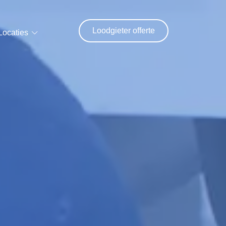
Loodgieter offerte
Locaties