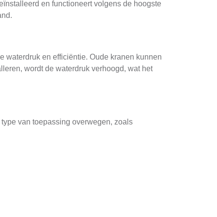
eïnstalleerd en functioneert volgens de hoogste
and.
de waterdruk en efficiëntie. Oude kranen kunnen
lleren, wordt de waterdruk verhoogd, wat het
het type van toepassing overwegen, zoals
 Verder is het belangrijk om materialen te
 de taak correct wordt uitgevoerd. Een ervaren
toegang tot hoogwaardige materialen en kunnen