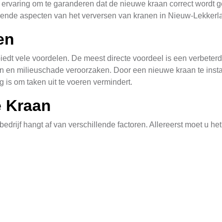
n ervaring om te garanderen dat de nieuwe kraan correct wordt g
illende aspecten van het verversen van kranen in Nieuw-Lekkerl
en
edt vele voordelen. De meest directe voordeel is een verbeter
en en milieuschade veroorzaken. Door een nieuwe kraan te insta
g is om taken uit te voeren vermindert.
e Kraan
 bedrijf hangt af van verschillende factoren. Allereerst moet u 
Elke soort heeft zijn eigen specifieke vereisten en kenmerken.
omgeving.
verlening
nele dienstverlener in Nieuw-Lekkerland biedt de zekerheid dat
en oplossen, waardoor u tijd en geld bespaart. Ze hebben ook 
fieke situatie.